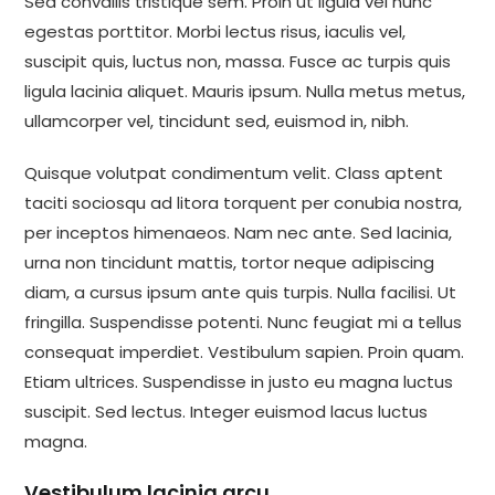
Sed convallis tristique sem. Proin ut ligula vel nunc
egestas porttitor. Morbi lectus risus, iaculis vel,
suscipit quis, luctus non, massa. Fusce ac turpis quis
ligula lacinia aliquet. Mauris ipsum. Nulla metus metus,
ullamcorper vel, tincidunt sed, euismod in, nibh.
Quisque volutpat condimentum velit. Class aptent
taciti sociosqu ad litora torquent per conubia nostra,
per inceptos himenaeos. Nam nec ante. Sed lacinia,
urna non tincidunt mattis, tortor neque adipiscing
diam, a cursus ipsum ante quis turpis. Nulla facilisi. Ut
fringilla. Suspendisse potenti. Nunc feugiat mi a tellus
consequat imperdiet. Vestibulum sapien. Proin quam.
Etiam ultrices. Suspendisse in justo eu magna luctus
suscipit. Sed lectus. Integer euismod lacus luctus
magna.
Vestibulum lacinia arcu